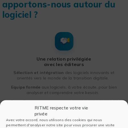
apportons-nous autour du
logiciel ?
Une relation privilégiée
avec les éditeurs
Sélection et intégration
des logiciels innovants et
orientés vers le monde de la transition digitale.
Equipe formée
aux logiciels, à votre écoute, pour bien
analyser et comprendre votre besoin.
Conseil
et
accompagnement
dans le choix du logiciel
et du type de licence répondant à vos exigences.
RITME respecte votre vie
privée
Avec votre accord, nous utilisons des cookies qui nous
permettent d'analyser notre site pour vous procurer une visite