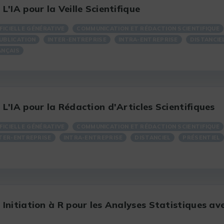
L'IA pour la Veille Scientifique
FICIELLE GÉNÉRATIVE
COMMUNICATION ET RÉDACTION SCIENTIFIQUE
UBLICATION
INTER-ENTREPRISE
INTRA-ENTREPRISE
DISTANCIE
ANÇAIS
L'IA pour la Rédaction d'Articles Scientifiques
FICIELLE GÉNÉRATIVE
COMMUNICATION ET RÉDACTION SCIENTIFIQUE
TER-ENTREPRISE
INTRA-ENTREPRISE
DISTANCIEL
PRÉSENTIEL
Initiation à R pour les Analyses Statistiques ave