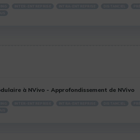
ING
INTER-ENTREPRISE
INTRA-ENTREPRISE
DISTANCIEL
PR
AIS
dulaire à NVivo - Approfondissement de NVivo
ING
INTER-ENTREPRISE
INTRA-ENTREPRISE
DISTANCIEL
PR
AIS