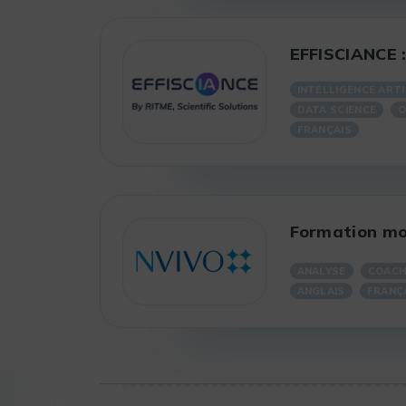
EFFISCIANCE 
INTELLIGENCE ARTI
DATA SCIENCE
O
FRANÇAIS
Formation mod
ANALYSE
COACH
ANGLAIS
FRANÇ