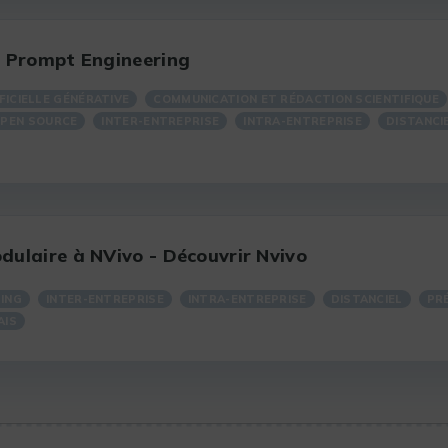
: Prompt Engineering
FICIELLE GÉNÉRATIVE
COMMUNICATION ET RÉDACTION SCIENTIFIQUE
PEN SOURCE
INTER-ENTREPRISE
INTRA-ENTREPRISE
DISTANCI
ulaire à NVivo - Découvrir Nvivo
ING
INTER-ENTREPRISE
INTRA-ENTREPRISE
DISTANCIEL
PR
AIS