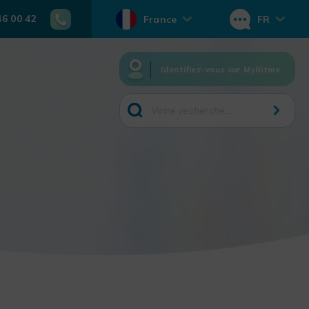
46 00 42
France
FR
Identifiez-vous sur MyRitme