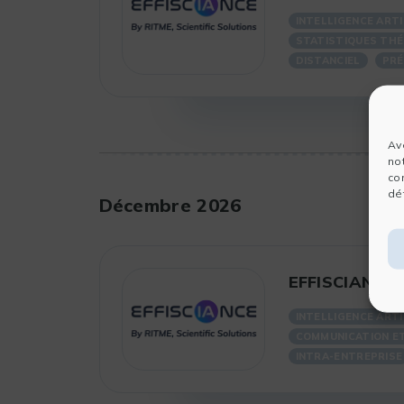
INTELLIGENCE ARTI
STATISTIQUES THÉ
DISTANCIEL
PRÉ
Av
no
co
dét
Décembre 2026
EFFISCIANCE :
INTELLIGENCE ARTI
COMMUNICATION ET
INTRA-ENTREPRISE