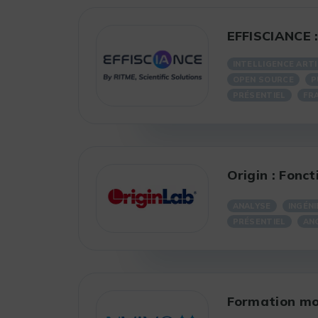
EFFISCIANCE :
INTELLIGENCE ARTI
OPEN SOURCE
P
PRÉSENTIEL
FR
Origin : Fonc
ANALYSE
INGÉN
PRÉSENTIEL
AN
Formation mod