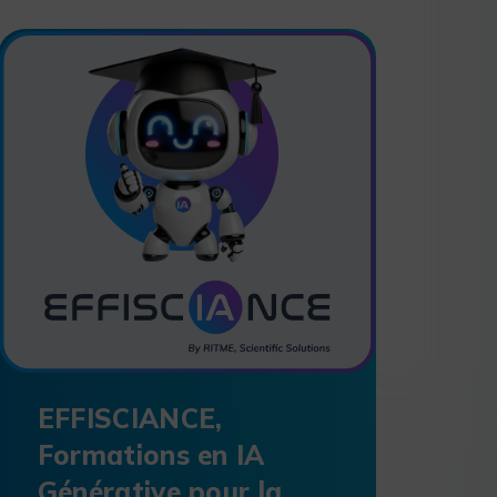
EFFISCIANCE,
Formations en IA
Générative pour la