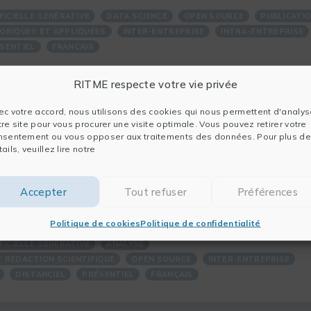
FICIELLE GÉNÉRATIVE
DATA SCIENCE
OPEN SOURCE
PUBLICATI
ORIQUES ET APPLIQUÉES
INTER-ENTREPRISE
INTRA-ENTREPRISE
SENTIEL
FRANÇAIS
RITME respecte votre vie privée
ec votre accord, nous utilisons des cookies qui nous permettent d'analys
tre site pour vous procurer une visite optimale. Vous pouvez retirer votre
nsentement ou vous opposer aux traitements des données. Pour plus de
ails, veuillez lire notre
Accepter
Tout refuser
Préférences
 L'IA pour l'Analyse Qualitative
Politique de cookies
Politique de confidentialité
FICIELLE GÉNÉRATIVE
ANALYSE
 RÉDACTION SCIENTIFIQUE
OPEN SOURCE
INTER-ENTREPRISE
DISTANCIEL
PRÉSENTIEL
FRANÇAIS