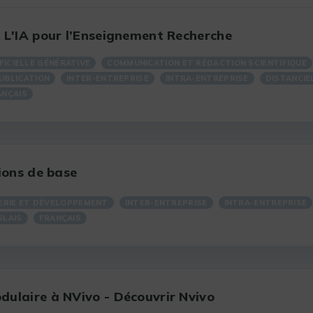
 L'IA pour l’Enseignement Recherche
FICIELLE GÉNÉRATIVE
COMMUNICATION ET RÉDACTION SCIENTIFIQUE
UBLICATION
INTER-ENTREPRISE
INTRA-ENTREPRISE
DISTANCIE
ANÇAIS
tions de base
IERIE ET DÉVELOPPEMENT
INTER-ENTREPRISE
INTRA-ENTREPRISE
GLAIS
FRANÇAIS
ulaire à NVivo - Découvrir Nvivo