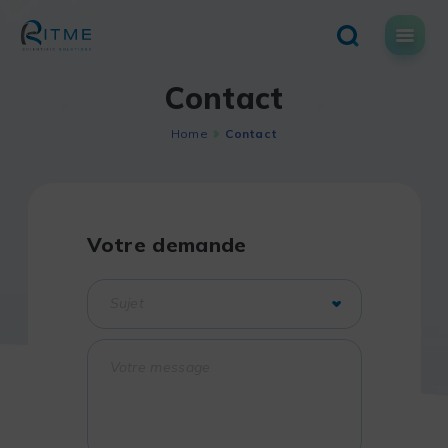
Skip
to
content
Contact
Home
Contact
Votre demande