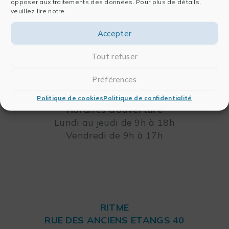
opposer aux traitements des données. Pour plus de détails,
RITME
veuillez lire notre
65, RUE ORDENER
Accepter
75018 PARIS – FRANCE
Leaflet
Tout refuser
Téléphone : +33 (0)1 42 46 00 42
FAX : +33 (0)1 42 46 00 33
Préférences
Politique de cookies
Politique de confidentialité
Horaires d’ouverture
Lundi au jeudi de 9h à 18h
Vendredi de 9h à 17h
RITME
RUE DES ANCIENS ETANGS 40