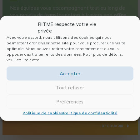
Nos équipes vous accompagnent tout au long de
vos projets de transformation à travers une
offre
de services
, de la sélection des solutions
RITME respecte votre vie
pertinentes, à leur intégration et déploiement.
privée
DÉCOUVRIR
Avec votre accord, nous utilisons des cookies qui nous
permettent d'analyser notre site pour vous procurer une visite
optimale. Vous pouvez retirer votre consentement ou vous
opposer aux traitements des données. Pour plus de détails,
veuillez lire notre
Accepter
Une offre de formation pointue et sur-
mesure
Tout refuser
Organisme agréé de formation continue,
RITME
Préférences
Academy
accompagne vos équipes de recherche
dans leur montée en compétences pour faire face
Politique de cookies
Politique de confidentialité
aux enjeux de demain.
DÉCOUVRIR