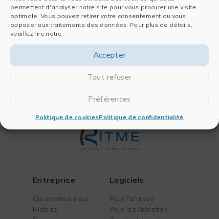
Téléphone : 01 84 16 23 40
permettent d'analyser notre site pour vous procurer une visite
optimale. Vous pouvez retirer votre consentement ou vous
opposer aux traitements des données. Pour plus de détails,
Plateforme de règlement en ligne des litiges de
veuillez lire notre
consommation :
Accepter
https//webgate.ec.europa.eu/odr/main/index.cfm?
event=main.home.show&lng=FR
Tout refuser
Préférences
Politique de cookies
Politique de confidentialité
Entreprise
Logiciels
Qui sommes-nous
Pour l’analyse
Histoire
Pour la publication