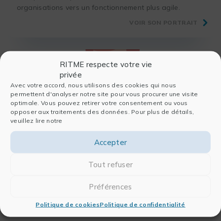
organisations vers un fonctionnement plus agile.
VOIR SON PORTRAIT
RITME respecte votre vie
privée
Avec votre accord, nous utilisons des cookies qui nous
permettent d'analyser notre site pour vous procurer une visite
optimale. Vous pouvez retirer votre consentement ou vous
opposer aux traitements des données. Pour plus de détails,
veuillez lire notre
Jonathan
Accepter
Docteur en sciences psychologiques et de l'éducation,
Tout refuser
Jonathan soutient les chercheurs dans leurs projets en
analyses de données qualitatives et quantitatives en
Préférences
sciences humaines.
Politique de cookies
Politique de confidentialité
VOIR SON PORTRAIT