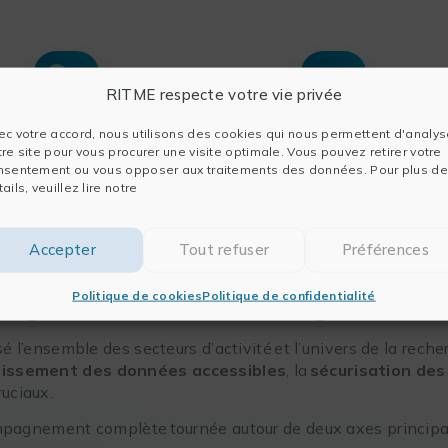
RITME respecte votre vie privée
ec votre accord, nous utilisons des cookies qui nous permettent d'analys
tre site pour vous procurer une visite optimale. Vous pouvez retirer votre
ons autour de la rédaction
Formations aux méthodes
nsentement ou vous opposer aux traitements des données. Pour plus de
t de la communication
statistiques et statistiques
ails, veuillez lire notre
scientifique
appliquées
Accepter
Tout refuser
Préférences
Politique de cookies
Politique de confidentialité
 logiciels et services intégrée
 l’ensemble des secteurs d’activité et l’univers de la rech
oissement des données accessibles
, la
sécurisation de
ruciaux.
pagnement complète tournée autour de deux axes principa