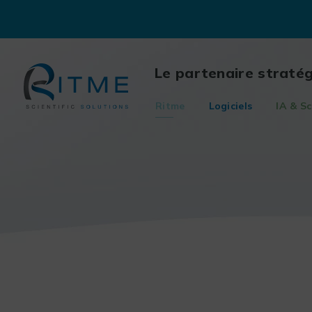
Skip
to
content
Le partenaire straté
Ritme
Logiciels
IA & Sc