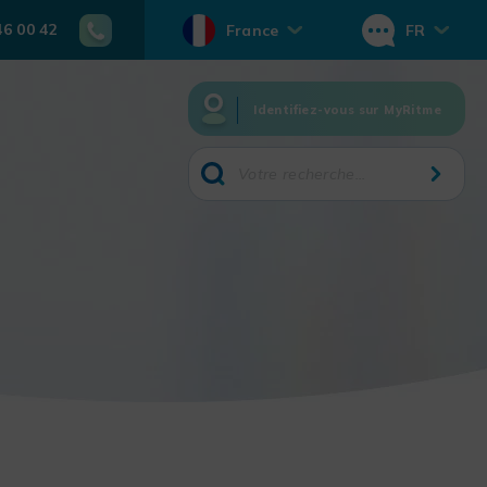
46 00 42
France
FR
Identifiez-vous sur MyRitme