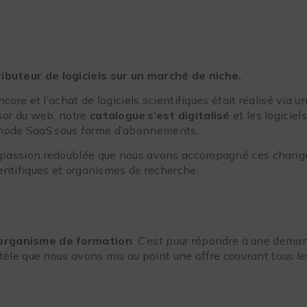
ributeur de logiciels sur un marché de niche.
core et l’achat de logiciels scientifiques était réalisé via 
sor du web, notre
catalogue s’est digitalisé
et les logicie
 mode SaaS sous forme d’abonnements.
e passion redoublée que nous avons accompagné ces chang
entifiques et organismes de recherche.
organisme de formation
. C’est pour répondre à une dema
tèle que nous avons mis au point une offre couvrant tous le