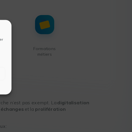
er
Formations
métiers
erche n’est pas exempt. La
digitalisation
s échanges
et la
prolifération
ux :