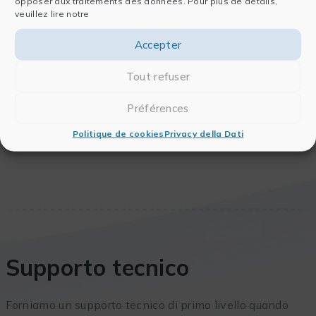
opposer aux traitements des données. Pour plus de détails,
zusätzliche Dienstleistungen, die auf Ihre Bedürfnisse
veuillez lire notre
zugeschnitten sind.
Accepter
Tout refuser
CI SONO DOMANDE? PER FAVORE CONTATTATECI!
Préférences
Politique de cookies
Privacy della Dati
Supporto tecnico
Forniamo un supporto tecnico di primo livello quando