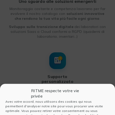
Uno sguardo alle soluzioni emergenti
Monitoraggio costante e competenza lavorano per far
evolvere il nostro catalogo con
soluzioni innovative
che rendono la tua vita più facile ogni giorno
.
Sviluppo sulla transizione digitale
dei laboratori con
soluzioni Saas o Cloud conformi a RGPD (quaderni di
laboratorio, inventari…)
Supporto
personalizzato
Vor-Ort-Installation
: die Garantie für eine effiziente
RITME respecte votre vie
Inbetriebnahme und Bereitstellung,
privée
Avec votre accord, nous utilisons des cookies qui nous
Presa in carico dell’esistente
: la garanzia di
permettent d'analyser notre site pour vous procurer une visite
continuità e di una transizione senza problemi,
optimale. Vous pouvez retirer votre consentement ou vous
Langfristige Unterstützung
: Workshops oder