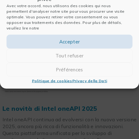
Avec votre accord, nous utilisons des cookies qui nous
permettent d'analyser notre site pour vous procurer une visite
optimale. Vous pouvez retirer votre consentement ou vous
opposer aux traitements des données. Pour plus de détails,
veuillez lire notre
Accepter
Tout refuser
Préférences
Politique de cookies
Privacy della Dati
Le novità di Intel oneAPI 2025
Intel oneAPI continua ad evolversi con la nuova versione
2025, ancora più ricca di funzionalità e innovazioni.
Questa piattaforma unificata per lo sviluppo di