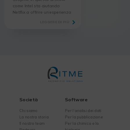
come Intel sta aiutando
Netflix a offrire un’esperienza
di streaming superiore ai suoi
LEGGERE DI PIÙ
utenti.
Società
Software
Chi siamo
Per l’analisi dei dati
La nostra storia
Per la pubblicazione
Il nostro team
Per la chimica e la
Partners
biologia