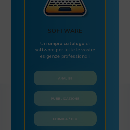
SOFTWARE
Un
ampio catalogo
di
software per tutte le vostre
esigenze professionali
ANALISI
PUBBLICAZIONE
CHIMICA / BIO