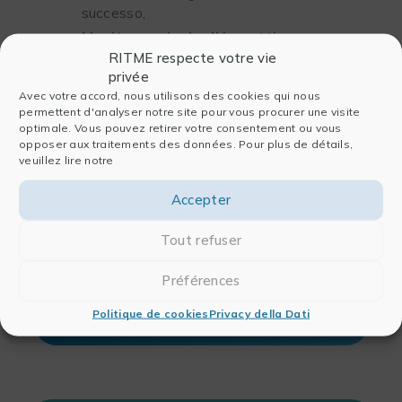
successo,
Monitoraggio degli impatti
e
ottimizzazione continua
dei sistemi.
RITME respecte votre vie
privée
Avec votre accord, nous utilisons des cookies qui nous
permettent d'analyser notre site pour vous procurer une visite
optimale. Vous pouvez retirer votre consentement ou vous
opposer aux traitements des données. Pour plus de détails,
LA NOSTRA AMBIZIONE
veuillez lire notre
Accepter
Rendere l’intelligenza artificiale una
vera
leva strategica per le
Tout refuser
prestazioni
,
l’innovazione
e
l’attrattiva scientifica
, senza
Préférences
compromessi in termini di rigore, etica o
qualità.
Politique de cookies
Privacy della Dati