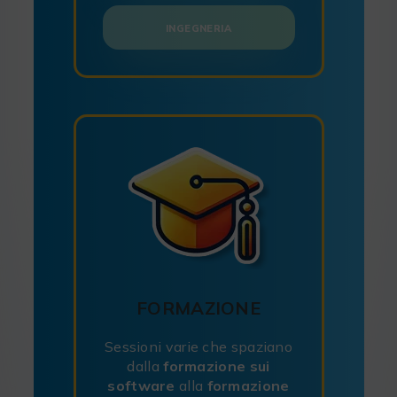
INGEGNERIA
FORMAZIONE
Sessioni varie che spaziano
dalla
formazione sui
software
alla
formazione