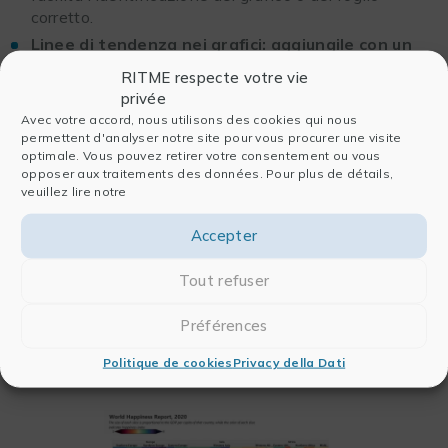
corretto.
Linee di tendenza nei grafici: aggiungile con un
clic
RITME respecte votre vie
Inserite una curva di tendenza direttamente dalla
privée
barra degli strumenti ridotta . Potete scegliere tra sei
Avec votre accord, nous utilisons des cookies qui nous
tipi (lineare, polinomiale, logaritmica…) e
permettent d'analyser notre site pour vous procurer une visite
personalizzare stile ed etichette.
optimale. Vous pouvez retirer votre consentement ou vous
opposer aux traitements des données. Pour plus de détails,
Dimensioni e layout dei grafici nei report:
veuillez lire notre
personalizzali visivamente
Adattate dimensioni e layout dei grafici nei fogli di
Accepter
report: modificate il numero di colonne, applicate uno
stile uniforme e salvate le vostre preferenze come
Tout refuser
modelli.
Préférences
Nuovi tipi di grafici:
Politique de cookies
Privacy della Dati