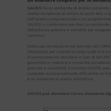
Un ambiente completo per la modellazi
GAUSS
ha un ambiente di analisi completo ad
analisi complesse di milioni di punti dati, o
nell’analisi computerizzata o un programmator
GAUSS si combinano per darti un ambiente di 
abbastanza potente e versatile per eseguire
numerico.
Dalla sua introduzione sul mercato nel 1984
riferimento per i calcoli su larga scala e la m
Il riconoscimento mondiale e l’uso di GAUSS a
governative, industrie e comunità accademic
potenza e versatilità. Il sistema GAUSS può e
computer eccezionalmente efficiente, un li
e un ambiente di analisi interattivo.
GAUSS può diventare l’unico strumento digi