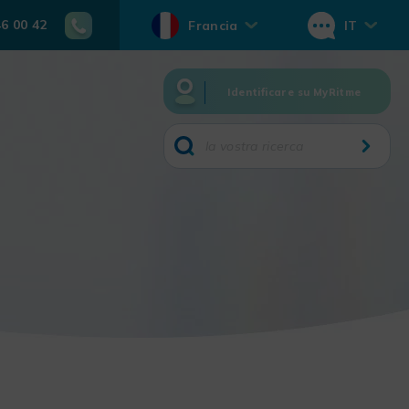
46 00 42
Francia
IT
Identificare su MyRitme