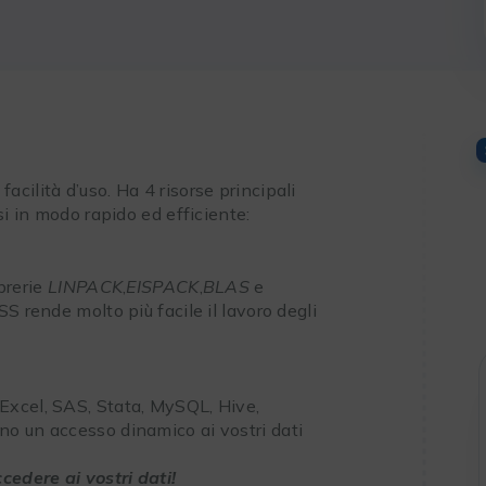
cilità d’uso. Ha 4 risorse principali
si in modo rapido ed efficiente:
ibrerie
LINPACK
,
EISPACK
,
BLAS
e
S rende molto più facile il lavoro degli
Excel, SAS, Stata, MySQL, Hive,
o un accesso dinamico ai vostri dati
cedere ai vostri dati!