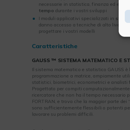
necessarie in statistica, finanza ed econ
tempo
durante i vostri sviluppi
I moduli applicativi specializzati in
stati
danno accesso a tecniche di alto livello s
progettare i vostri modelli
Caratteristiche
GAUSS ™ SISTEMA MATEMATICO E ST
Il sistema matematico e statistico GAUSS è 
programmazione a matrice, ampiamente utiliz
statistici, biometrici, econometrici e analisti 
Progettato per compiti computazionalmente i
ricercatore che non ha il tempo necessario 
FORTRAN, e trova che la maggior parte dei “
sono sufficientemente flessibili o potenti p
lavorare su problemi difficili.