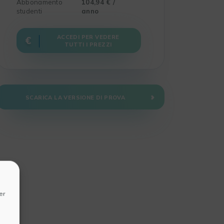
Abbonamento
104,94 € /
studenti
anno
ACCEDI PER VEDERE
TUTTI I PREZZI
SCARICA LA VERSIONE DI PROVA
er