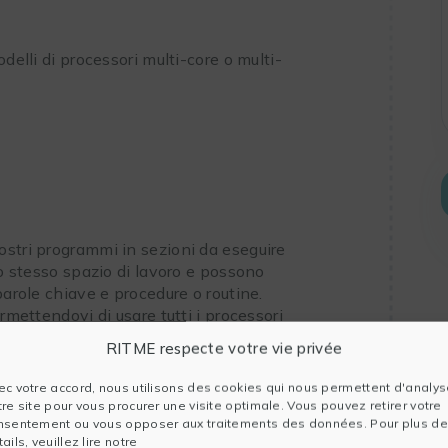
delli di processori multi-core o multi-
ostri programmi in sezioni da eseguire
lo stesso spazio di lavoro e possono
parole chiave e procedure o routine.
rmettendovi di usare tutti i processori
RITME respecte votre vie privée
ativi
ec votre accord, nous utilisons des cookies qui nous permettent d'analys
cativi estendono le capacità di GAUSS:
tre site pour vous procurer une visite optimale. Vous pouvez retirer votre
nsentement ou vous opposer aux traitements des données. Pour plus de
a maggior parte delle funzioni
ails, veuillez lire notre