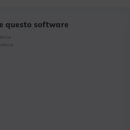
re questo software
trice
veloce