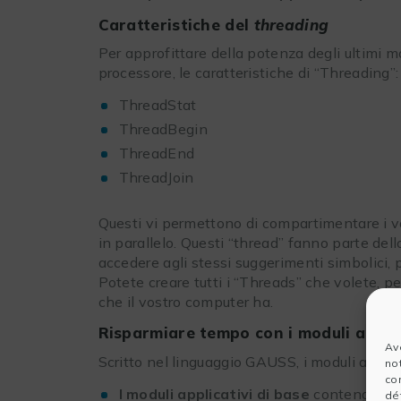
Caratteristiche del
threading
Per approfittare della potenza degli ultimi mo
processore, le caratteristiche di “Threading”:
ThreadStat
ThreadBegin
ThreadEnd
ThreadJoin
Questi vi permettono di compartimentare i v
in parallelo. Questi “thread” fanno parte del
accedere agli stessi suggerimenti simbolici, 
Potete creare tutti i “Threads” che volete, pe
che il vostro computer ha.
Risparmiare tempo con i moduli applic
Av
Scritto nel linguaggio GAUSS, i moduli appli
no
co
I moduli applicativi di base
contengono l
dét