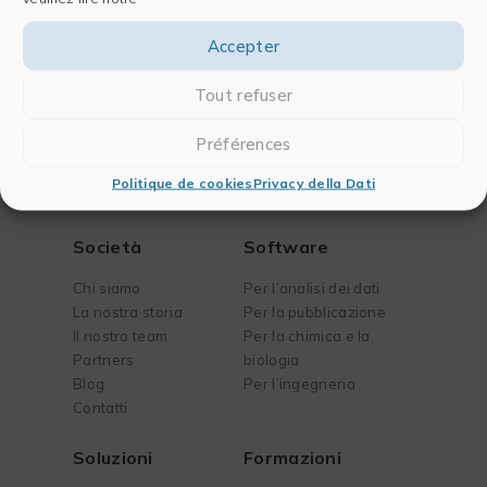
Accepter
Tout refuser
Préférences
Politique de cookies
Privacy della Dati
Società
Software
Chi siamo
Per l’analisi dei dati
La nostra storia
Per la pubblicazione
Il nostro team
Per la chimica e la
Partners
biologia
Blog
Per l’ingegneria
Contatti
Soluzioni
Formazioni