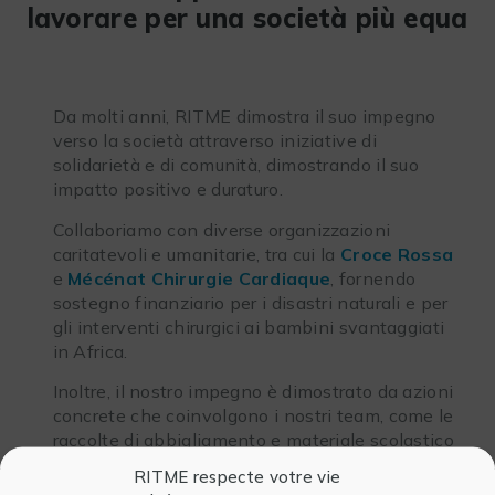
lavorare per una società più equa
Da molti anni, RITME dimostra il suo impegno
verso la società attraverso iniziative di
solidarietà e di comunità, dimostrando il suo
impatto positivo e duraturo.
Collaboriamo con diverse organizzazioni
caritatevoli e umanitarie, tra cui la
Croce Rossa
e
Mécénat Chirurgie Cardiaque
, fornendo
sostegno finanziario per i disastri naturali e per
gli interventi chirurgici ai bambini svantaggiati
in Africa.
Inoltre, il nostro impegno è dimostrato da azioni
concrete che coinvolgono i nostri team, come le
raccolte di abbigliamento e materiale scolastico
in collaborazione con
Emmaüs Défi
, che
RITME respecte votre vie
promuove il reinserimento professionale.