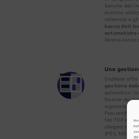
banche dati in
ricerche, utiliz
referenze e gli
banca dati lo
automatiche d
libreria senza 
Una gestione
EndNote offr
gestione dell
automatico, lis
fusione dei dup
organizzazione
Puoi anche leg
file PDF dirett
Av
no
allegare numero
co
JPEG, MS Exce
dét