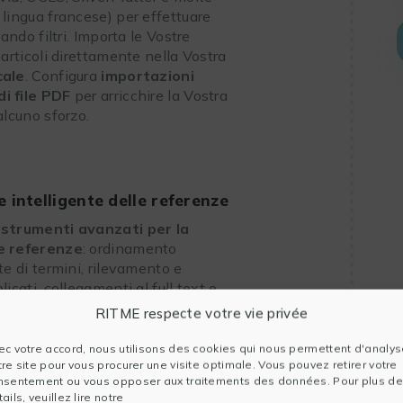
 lingua francese) per effettuare
zando filtri. Importa le Vostre
 articoli direttamente nella Vostra
cale
. Configura
importazioni
i file PDF
per arricchire la Vostra
alcuno sforzo.
 intelligente delle referenze
e
strumenti avanzati per la
e referenze
: ordinamento
te di termini, rilevamento e
licati, collegamenti al full text e
 in gruppi.
RITME respecte votre vie privée
gere, annotare e cercare nei Vostri
amente all’interno della libreria, e
ec votre accord, nous utilisons des cookies qui nous permettent d'analys
tre site pour vous procurer une visite optimale. Vous pouvez retirer votre
si formati di file (BMP, TIFF,
nsentement ou vous opposer aux traitements des données. Pour plus de
l, Adobe Photoshop, ChemDraw,
ails, veuillez lire notre