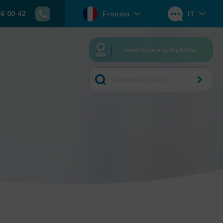
46 00 42
Francia
IT
Identificare su MyRitme