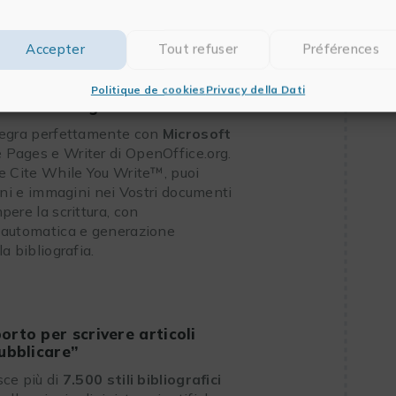
Accepter
Tout refuser
Préférences
o rapido ed efficiente per
Politique de cookies
Privacy della Dati
ostre bibliografie
tegra perfettamente con
Microsoft
e Pages e Writer di OpenOffice.org.
e Cite While You Write™, puoi
ioni e immagini nei Vostri documenti
pere la scrittura, con
 automatica e generazione
a bibliografia.
rto per scrivere articoli
ubblicare”
ce più di
7.500 stili bibliografici