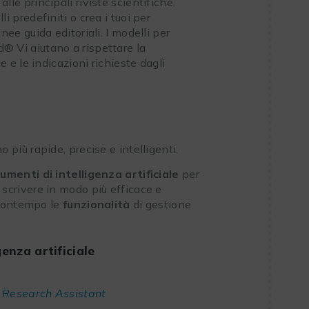
alle principali riviste scientifiche.
li predefiniti o crea i tuoi per
inee guida editoriali. I modelli per
® Vi aiutano a rispettare la
ile e le indicazioni richieste dagli
o più rapide, precise e intelligenti.
umenti di intelligenza artificiale
per
e, scrivere in modo più efficace e
 contempo le
funzionalità
di gestione
genza artificiale
 Research Assistant