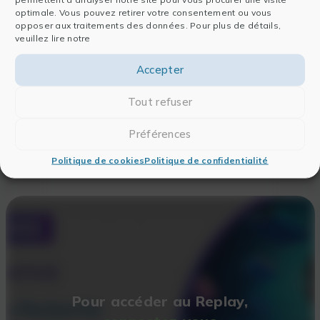
Générative et les appliquer à votre
optimale. Vous pouvez retirer votre consentement ou vous
veille scientifique
.
En savoir +
opposer aux traitements des données. Pour plus de détails,
veuillez lire notre
Explorez toutes nos formations de
notre gamme
EFFISCIANCE
, pour
Accepter
développez vos compétences en IA !
En savoir +
Tout refuser
Préférences
Politique de cookies
Politique de confidentialité
Pour accéder au Replay,