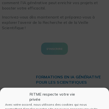
comment l’IA générative peut enrichir vos projets et
booster votre efficacité.
Inscrivez-vous dès maintenant et préparez-vous à
explorer l’avenir de la Recherche et de la Veille
Scientifique !
FORMATIONS EN IA GÉNÉRATIVE
POUR LES SCIENTIFIQUES
Vous souhaitez faire un pas de plus
RITME respecte votre vie
vers l’excellence scientifique ?
privée
Découvrez notre
formation
pour
Avec votre accord, nous utilisons des cookies qui nous
maîtriser les concepts clés de l’IA
permettent d'analyser notre site pour vous procurer une visite