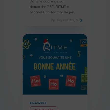
Dans le cadre de sa
démarche RSE, RITME a
organisé un tournoi de jeu
vidéo en interne, plaçant la
EN SAVOIR PLUS
solidarité au cœur de la
compétition.
13/12/2023
ACTUALITÉS