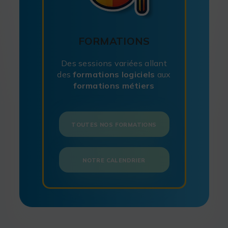
FORMATIONS
Des sessions variées allant
des
formations
logiciels
aux
formations métiers
TOUTES NOS FORMATIONS
NOTRE CALENDRIER