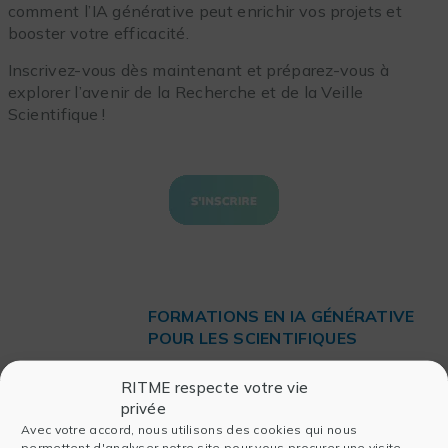
comment l’IA générative peut enrichir vos projets et
booster votre efficacité.
Inscrivez-vous dès maintenant et préparez-vous à
explorer l’avenir de la Recherche et de la Veille
Scientifique !
FORMATIONS EN IA GÉNÉRATIVE
POUR LES SCIENTIFIQUES
Vous souhaitez faire un pas de plus
RITME respecte votre vie
vers l’excellence scientifique ?
privée
Découvrez notre
formation
pour
Avec votre accord, nous utilisons des cookies qui nous
maîtriser les concepts clés de l’IA
permettent d'analyser notre site pour vous procurer une visite