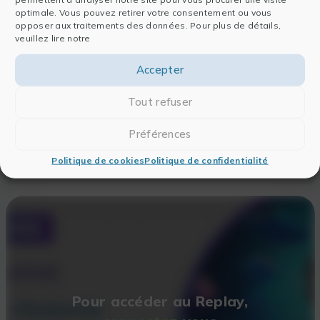
Générative et les appliquer à votre
optimale. Vous pouvez retirer votre consentement ou vous
veille scientifique
.
En savoir +
opposer aux traitements des données. Pour plus de détails,
veuillez lire notre
Explorez toutes nos formations de
notre gamme
EFFISCIANCE
, pour
Accepter
développez vos compétences en IA !
En savoir +
Tout refuser
Préférences
Politique de cookies
Politique de confidentialité
Pour accéder au Replay,