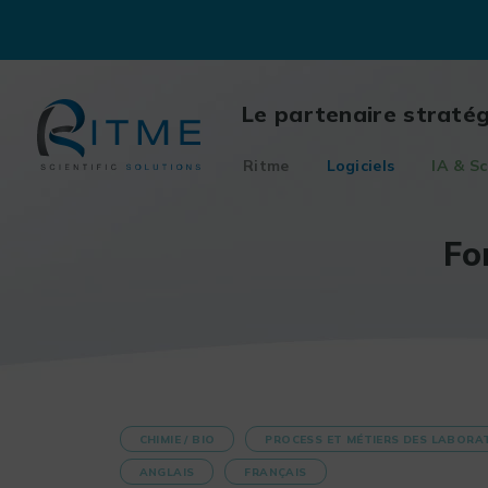
Skip
to
content
Le partenaire straté
Ritme
Logiciels
IA & Sc
Fo
CHIMIE / BIO
PROCESS ET MÉTIERS DES LABORA
ANGLAIS
FRANÇAIS