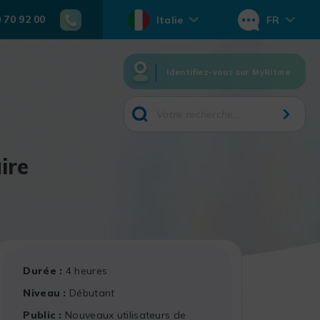
0 70 92 00
Italie
FR
Identifiez-vous sur MyRitme
ire
Durée
4 heures
Niveau
Débutant
Public
Nouveaux utilisateurs de