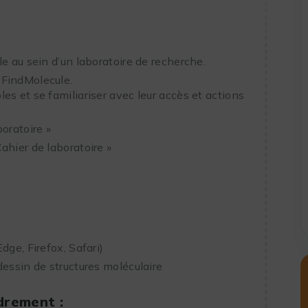
e au sein d’un laboratoire de recherche.
 FindMolecule.
les et se familiariser avec leur accès et actions
boratoire »
Cahier de laboratoire »
dge, Firefox, Safari)
dessin de structures moléculaire
drement :