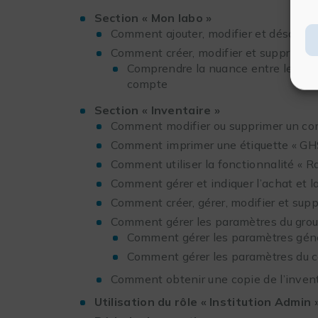
Section « Mon labo »
Comment ajouter, modifier et désactive
Comment créer, modifier et supprimer 
Comprendre la nuance entre les proje
compte
Section « Inventaire »
Comment modifier ou supprimer un c
Comment imprimer une étiquette « GH
Comment utiliser la fonctionnalité « R
Comment gérer et indiquer l’achat et
Comment créer, gérer, modifier et su
Comment gérer les paramètres du gro
Comment gérer les paramètres gén
Comment gérer les paramètres du 
Comment obtenir une copie de l’inven
Utilisation du rôle « Institution Admin 