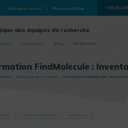
+39 (0)2 0
Rejoignez-nous !
Nous contacter
gique des équipes de recherche
ience
Formations
Blog
Webinaires
rmation FindMolecule : Inventa
Home
Catalogue de formation
Formation FindMolecule : Inventaire
TOIRES
INTRA-ENTREPRISE
DISTANCIEL