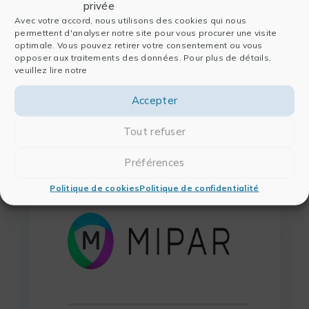
innovants, utilisant l’
intelligence artificielle
et
privée
notamment le
Deep Learning
, permettant la mise en
Avec votre accord, nous utilisons des cookies qui nous
place de bases de données de template.
permettent d'analyser notre site pour vous procurer une visite
optimale. Vous pouvez retirer votre consentement ou vous
Mipar
est un outil puissant d’analyse d’images
opposer aux traitements des données. Pour plus de détails,
veuillez lire notre
capturées à partir de nombreux appareils (microscope
optique, confocal, électronique, biphotonique,
Accepter
radiographie etc.),
adapté aux sciences de la vie
comme des matériaux.
Tout refuser
Préférences
Politique de cookies
Politique de confidentialité