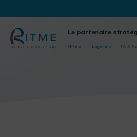
Skip
to
content
Le partenaire straté
Ritme
Logiciels
IA & Sc