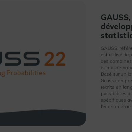
GAUSS, l
dévelop
statisti
GAUSS, référen
est utilisé de
des domaines 
et mathématiq
Basé sur un l
Gauss compre
(écrits en la
possibilités du
spécifiques a
l’économétrie.