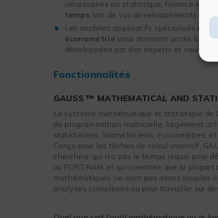
nécessaires en statistique, finance et éc
temps
lors de vos développements
Les modules applicatifs spécialisés en
st
économétrie
vous donnent accès à des 
développées par des experts et vous aide
Fonctionnalités
GAUSS ™ MATHEMATICAL AND STATI
Le système mathématique et statistique de 
de programmation matricielle, largement utili
statisticiens, biométriciens, économètres, et
Conçu pour les tâches de calcul intensif, G
chercheur qui n’a pas le temps requis pour
ou FORTRAN, et qui constate que la plupart 
mathématiques ne sont pas assez souples ou
analyses complexes ou pour travailler sur des
Quel que soit l’outil mathématique ou le la