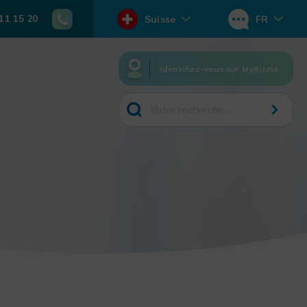
11 15 20
Suisse
FR
Identifiez-vous sur MyRitme