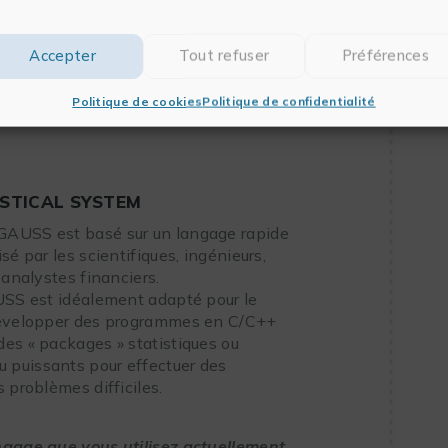
onométrie, offrant un
gain de
Accepter
Tout refuser
Préférences
atistique, finance et
techniques de haut niveau
ront à concevoir vos propres modèles.
Politique de cookies
Politique de confidentialité
STICAL SYSTEM
GAUSS est basé sur un langage rapide
sé par les scientifiques, ingénieurs,
 analystes financiers.
AUSS est idéalement adapté pour le
 développer des programmes en C/C++
des « packages » statistiques ou
 puissants pour effectuer des
 problèmes difficiles.
ngage que vous utilisez actuellement,