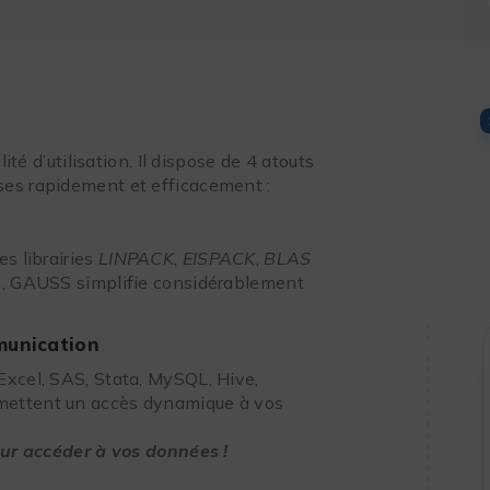
ité d’utilisation. Il dispose de 4 atouts
ses rapidement et efficacement :
s librairies
LINPACK
,
EISPACK
,
BLAS
és, GAUSS simplifie considérablement
munication
Excel, SAS, Stata, MySQL, Hive,
mettent un accès dynamique à vos
pour accéder à vos données !