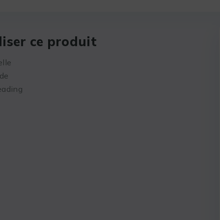
iser ce produit
lle
ide
eading