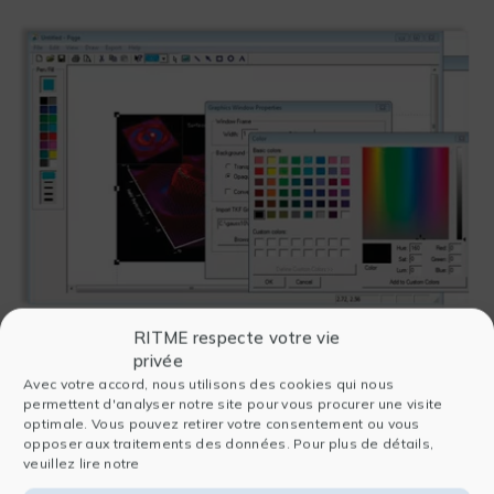
RITME respecte votre vie
Werkzeuge, die Sie benötigen
privée
Avec votre accord, nous utilisons des cookies qui nous
GAUSS verfügt über mehr als 450 hochoptimierte
permettent d'analyser notre site pour vous procurer une visite
eingebaute mathematische Funktionen, darunter
optimale. Vous pouvez retirer votre consentement ou vous
LAPACK-, EISPACK- und BLAS-Bibliotheken,
opposer aux traitements des données. Pour plus de détails,
Faktorisierung, Zerlegungen, Eigenwerte, Verteilungen
veuillez lire notre
und Funktionen zum Lösen von Gleichungen, um Ihnen