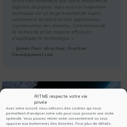
accès non seulement aux outils matériels et
logiciels de pointe, mais aussi à l’expertise
technique sur un large éventail de sujets,
notamment la sélection des algorithmes,
l’optimisation des données, l’orientation de
la recherche et les moyens efficaces
d’appliquer la technologie. »
–
James Parr, directeur, Frontier
Development Lab
RITME respecte votre vie
privée
Avec votre accord, nous utilisons des cookies qui nous
permettent d'analyser notre site pour vous procurer une visite
optimale. Vous pouvez retirer votre consentement ou vous
opposer aux traitements des données. Pour plus de détails,