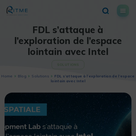
Skip
to
content
FDL s’attaque à
l’exploration de l’espace
lointain avec Intel
SOLUTIONS
Home
Blog
Solutions
FDL s’attaque à l’exploration de l’espace
lointain avec Intel