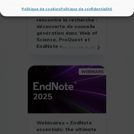
Politique de cookies
Politique de confidentialité
Webinaire « L’IA
rencontre la recherche :
découverte de nouvelle
génération dans Web of
Science, ProQuest et
EndNote »
EN SAVOIR PLUS
Webinaires « EndNote
essentials: the ultimate