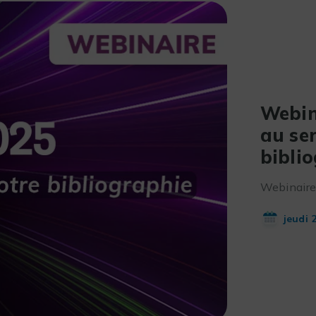
Webin
au ser
bibli
Webinaire
jeudi 2