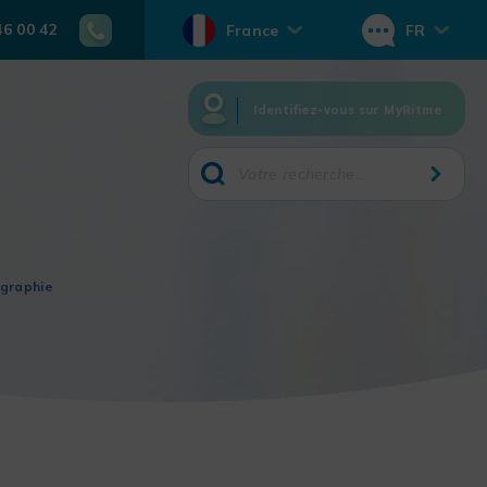
46 00 42
France
FR
Identifiez-vous sur MyRitme
ographie