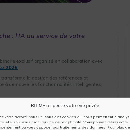
he : l’IA au service de votre
binaire exclusif organisé en collaboration avec
te 2025
.
transforme la gestion des références et
âce à de nouvelles fonctionnalités intelligentes,
terons les
principales nouveautés
, notamment
RITME respecte votre vie privée
 basé sur l’
IA
qui vous permet d’interagir avec vos
ssances clés et d’exploiter pleinement votre
ec votre accord, nous utilisons des cookies qui nous permettent d'analys
tre site pour vous procurer une visite optimale. Vous pouvez retirer votre
nsentement ou vous opposer aux traitements des données. Pour plus de