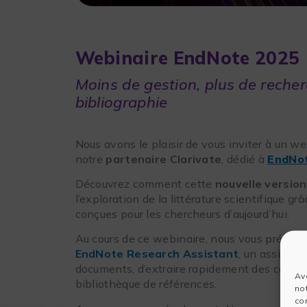
Webinaire EndNote 2025
Moins de gestion, plus de recherc
bibliographie
Nous avons le plaisir de vous inviter à un we
notre
partenaire Clarivate
, dédié à
EndNo
Découvrez comment cette
nouvelle version
l’exploration de la littérature scientifique gr
conçues pour les chercheurs d’aujourd’hui.
Au cours de ce webinaire, nous vous présen
EndNote Research Assistant
, un assistant
documents, d’extraire rapidement des connai
Av
bibliothèque de références.
no
co