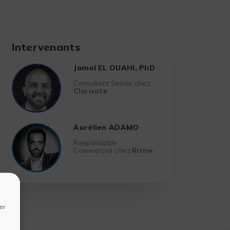
Intervenants
Jamal EL OUAHI, PhD
Consultant Senior chez
Clarivate
Aurélien ADAMO
Responsable
Commercial chez
Ritme
er