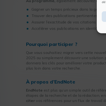
Au programme,
également découvrez comm
dét
Gagner un temps précieux dans la gestion
Trouver des publications pertinentes pour
Assurer l’exactitude de vos citations grâce
Accélérer vos publications en identifiant
Pourquoi participer ?
Que vous souhaitiez migrer vers cette nouvel
2025 ou simplement découvrir une solution p
donnera les clés pour améliorer votre producti
plus loin dans votre recherche.
À propos d’EndNote
EndNote
est plus qu’un simple outil de référ
étapes de la recherche et de la rédaction, e
citer
vos références pour un flux de travail d