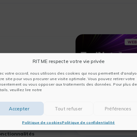
RITME respecte votre vie privée
ec votre accord, nous utilisons des cookies qui nous permettent d'analys
tre site pour vous procurer une visite optimale. Vous pouvez retirer votre
nsentement ou vous opposer aux traitements des données. Pour plus de
ails, veuillez lire notre
Webinaire « EndNot
2025 – Créer des
bibliographies avec
Accepter
Tout refuser
Préférences
Cite While You
Write »
ebinaire « EndNote
Politique de cookies
Politique de confidentialité
025 :
EN SAVOIR PLU
onctionnalités