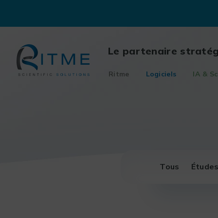
Skip
to
content
Le partenaire straté
Ritme
Logiciels
IA & Sc
Tous
Études