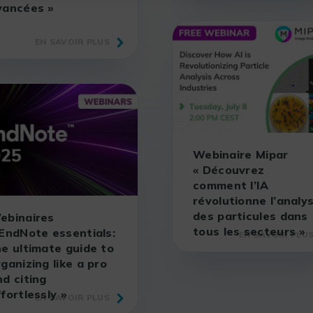
vancées »
EN SAVOIR PLUS
Webinaire Mipar
« Découvrez
comment l’IA
révolutionne l’analy
des particules dans
ebinaires
tous les secteurs »
 EndNote essentials:
EN SAVOIR PLU
he ultimate guide to
ganizing like a pro
nd citing
fortlessly »
EN SAVOIR PLUS