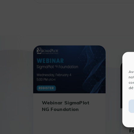
Av
no
co
dét
Webinar SigmaPlot
NG Foundation
W
2
F