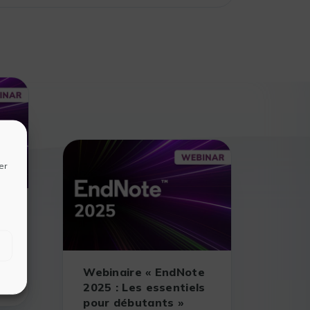
er
e
Webinaire « EndNote
2025 : Les essentiels
S
pour débutants »