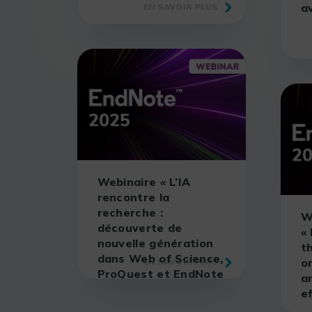
a
EN SAVOIR PLUS
Webinaire « L’IA
rencontre la
recherche :
W
découverte de
«
nouvelle génération
t
dans Web of Science,
or
EN SAVOIR PLUS
ProQuest et EndNote
a
»
ef