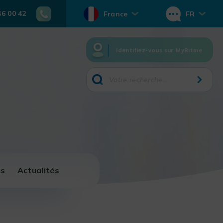
46 00 42
France
FR
Identifiez-vous sur MyRitme
ns
Actualités