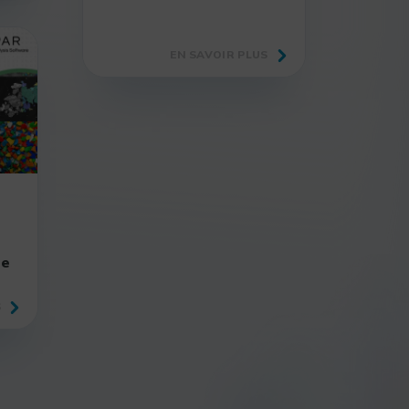
EN SAVOIR PLUS
se
S