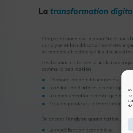
La
transformation digita
L’apprentissage est la première étape d’
L’analyse et la publication sont des en
de manière objective sur les découverte
Les besoins en termes d’outils numériqu
comme la
publication
:
L’élaboration de bibliographies
La rédaction d’articles scientifiques e
Av
La communication scientifique dans
no
co
Prise de parole et l’interaction avec 
dét
Ou encore l’
analyse quantitative
:
La modélisation économique