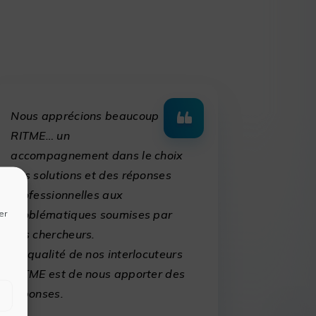
Nous apprécions beaucoup
RITME… un
accompagnement dans le choix
des solutions et des réponses
professionnelles aux
problématiques soumises par
er
nos chercheurs.
La qualité de nos interlocuteurs
RITME est de nous apporter des
réponses.