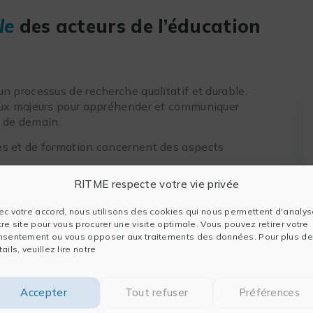
le
des acteurs de l’éducation
un processus de recherche qualitatif et durable.
jeux majeurs pour appréhender et communiquer
s de demain.
es et de formation concernent des aspects
RITME respecte votre vie privée
t leur publication
ec votre accord, nous utilisons des cookies qui nous permettent d'analys
 son ensemble
tre site pour vous procurer une visite optimale. Vous pouvez retirer votre
nsentement ou vous opposer aux traitements des données. Pour plus de
les média
ails, veuillez lire notre
Accepter
Tout refuser
Préférences