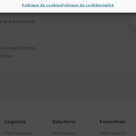
la prévision
Politique de cookies
Politique de confidentialité
s leur ensemble
 et qualitatives.
retiens
Logiciels
Solutions
Formation
Pour l’analyse
Vos besoins
Notre mission