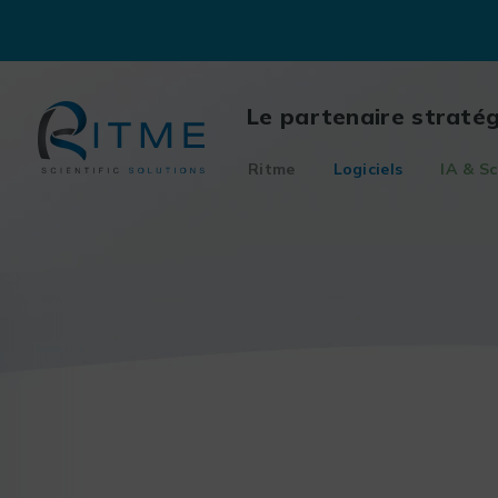
Skip
to
content
Le partenaire straté
Ritme
Logiciels
IA & Sc