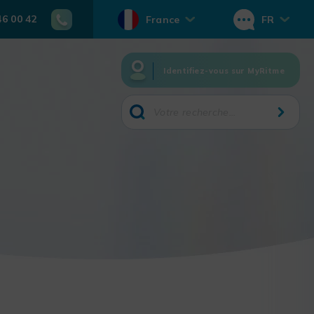
46 00 42
France
FR
Identifiez-vous sur MyRitme