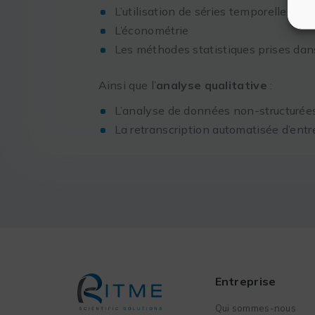
L’utilisation de séries temporelles et 
L’économétrie
Les méthodes statistiques prises dan
Ainsi que l’
analyse qualitative
:
L’analyse de données non-structurées
La retranscription automatisée d’ent
Entreprise
Qui sommes-nous