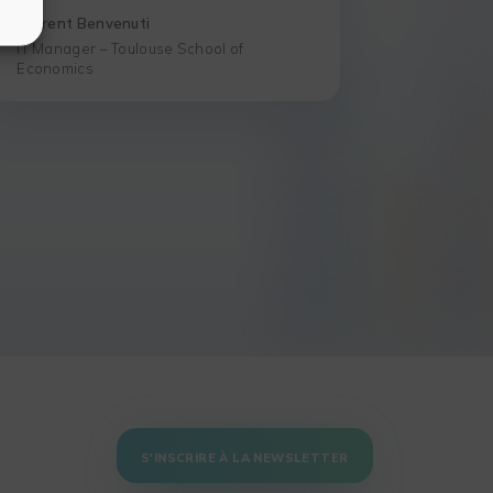
Laurent Benvenuti
IT Manager – Toulouse School of
Economics
S'INSCRIRE À LA NEWSLETTER