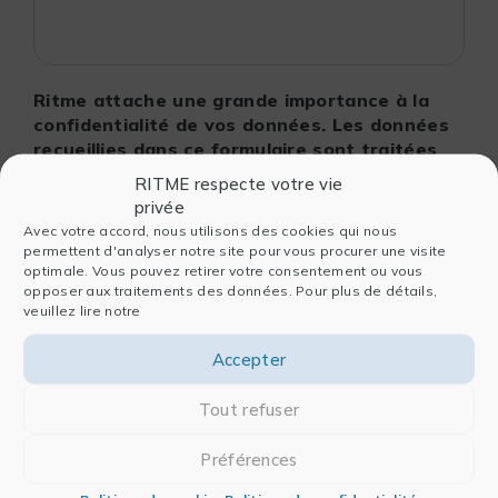
Ritme attache une grande importance à la
confidentialité de vos données. Les données
recueillies dans ce formulaire sont traitées
par Ritme afin notamment de gérer votre
RITME respecte votre vie
demande de contact, votre inscription sur le
privée
site et de vous envoyer des newsletters
Avec votre accord, nous utilisons des cookies qui nous
(actualités, produits, événements). Pour en
permettent d'analyser notre site pour vous procurer une visite
savoir plus sur la gestion de vos données
optimale. Vous pouvez retirer votre consentement ou vous
opposer aux traitements des données. Pour plus de détails,
personnelles et pour exercer vos droits, nous
veuillez lire notre
vous invitons à prendre connaissance de
notre
Politique de confidentialité des données
Accepter
Tout refuser
ENVOYER MA DEMANDE
Préférences