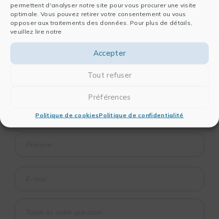
permettent d'analyser notre site pour vous procurer une visite
optimale. Vous pouvez retirer votre consentement ou vous
opposer aux traitements des données. Pour plus de détails,
Vous recherchez des informations sur une
veuillez lire notre
formation ?
Vous souhaitez mettre en place une session
Accepter
de formation sur mesure ?
Tout refuser
Contactez notre équipe pédagogique !
Préférences
Politique de cookies
Politique de confidentialité