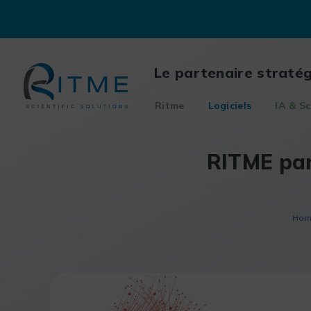
Skip
to
content
Le partenaire straté
Ritme
Logiciels
IA & Sc
RITME par
Ho