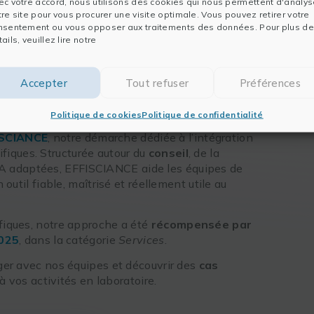
ec votre accord, nous utilisons des cookies qui nous permettent d'analys
tre site pour vous procurer une visite optimale. Vous pouvez retirer votre
m LABO Lyon 2026
au
Centre de Congrès
, le
nsentement ou vous opposer aux traitements des données. Pour plus de
du laboratoire et de la recherche.
ails, veuillez lire notre
s enjeux de
transformation numérique
des
globale, combinant
solutions logicielles
et
Accepter
Tout refuser
Préférences
nnées scientifiques tout au long de leur cycle de
Politique de cookies
Politique de confidentialité
ISCIANCE
, notre démarche dédiée à l’intégration
ifiques. Structurée autour du
conseil
, de la
IA adaptées, EFFISCIANCE aide les équipes de
 outil fiable, maîtrisé et réellement utile au
ifiques, notre approche a été
récompensée par
2025
, dans la catégorie
Services
.
er avec nos équipes et découvrir des
cas
à vos activités en laboratoire.