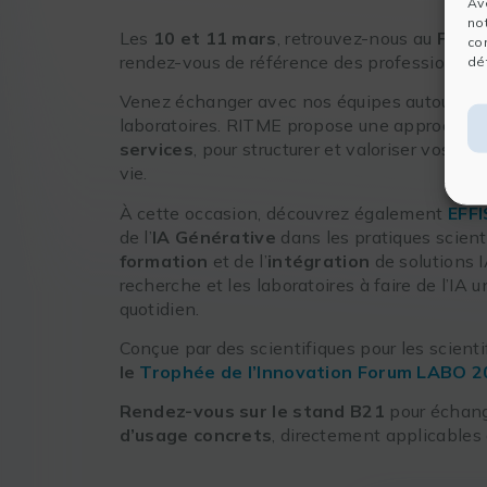
Av
no
Les
10 et 11 mars
, retrouvez-nous au
Foru
co
rendez-vous de référence des professionnels 
dét
Venez échanger avec nos équipes autour de
laboratoires. RITME propose une approche 
services
, pour structurer et valoriser vos do
vie.
À cette occasion, découvrez également
EFF
de l’
IA Générative
dans les pratiques scient
formation
et de l’
intégration
de solutions 
recherche et les laboratoires à faire de l’IA un
quotidien.
Conçue par des scientifiques pour les scient
le
Trophée de l’Innovation Forum LABO 
Rendez-vous sur le
stand B21
pour échang
d’usage concrets
, directement applicables 