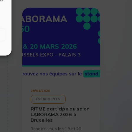
er
29/01/2026
ÉVÈNEMENTS
RITME participe au salon
LABORAMA 2026 à
Bruxelles
Rendez-vous les 19 et 20