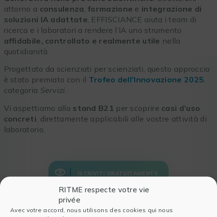
attorno a
consulenza
,
formazione
e
integrazione di
soluzioni IA adattate
, EFFISCIANCE aiuta i team di
ricerca e i laboratori a rendere l’IA uno strumento
affidabile, controllato e realmente utile
nella
quotidianità.
Progettato da scienziati per scienziati, questo approccio
è stato premiato con il
Trofeo dell’Innovazione 2025
,
categoria
Servizi
.
Vi aspettiamo allo
stand B21
per scoprire
casi d’uso
concreti
, direttamente applicabili alle vostre attività di
laboratorio.
ISCRIVITI GRATUITAMENTE
RITME respecte votre vie
privée
Avec votre accord, nous utilisons des cookies qui nous