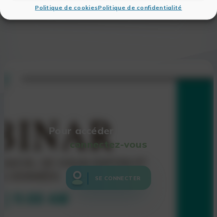
iPhone®, iPad®, Android™ téléphone ou tablette
Politique de cookies
Politique de confidentialité
Android
Pour accéder au Replay,
connectez-vous
SE CONNECTER