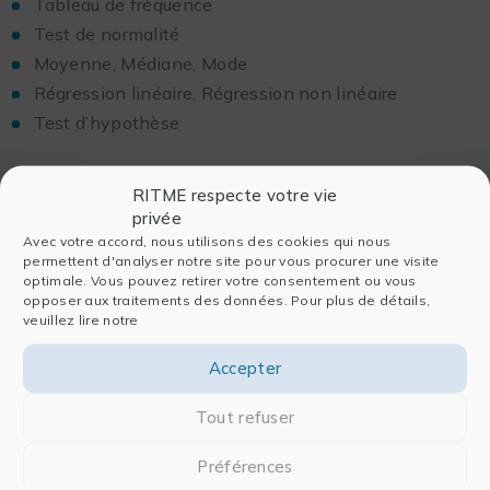
Tableau de fréquence
Test de normalité
Moyenne, Médiane, Mode
Régression linéaire, Régression non linéaire
Test d’hypothèse
Configuration requise pour
RITME respecte votre vie
participer au Webinar
privée
Avec votre accord, nous utilisons des cookies qui nous
permettent d'analyser notre site pour vous procurer une visite
Sur PC
optimale. Vous pouvez retirer votre consentement ou vous
opposer aux traitements des données. Pour plus de détails,
Microsoft Windows® 8, 7, Vista, XP ou 2003 Server
veuillez lire notre
Sur Mac
Accepter
Mac OS® X 10.6 ou plus récent
Tout refuser
Sur Mobile
Préférences