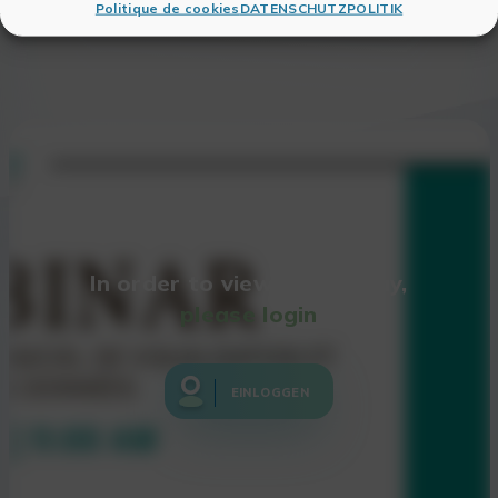
Politique de cookies
DATENSCHUTZPOLITIK
Tablet
In order to view the Replay,
please login
EINLOGGEN