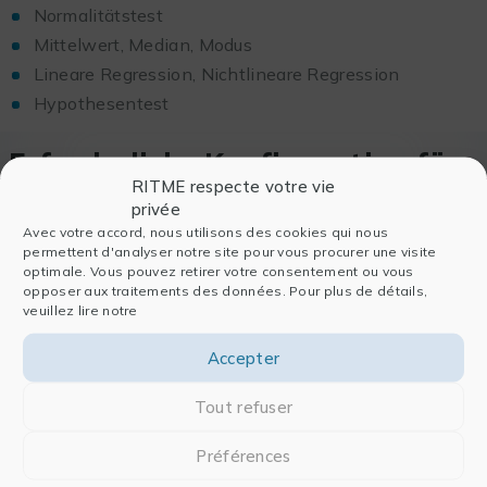
Normalitätstest
Mittelwert, Median, Modus
Lineare Regression, Nichtlineare Regression
Hypothesentest
Erforderliche Konfiguration für
RITME respecte votre vie
die Teilnahme am Webinar
privée
Avec votre accord, nous utilisons des cookies qui nous
Am PC
permettent d'analyser notre site pour vous procurer une visite
optimale. Vous pouvez retirer votre consentement ou vous
Microsoft Windows® 8, 7, Vista, XP oder 2003 Server
opposer aux traitements des données. Pour plus de détails,
veuillez lire notre
Auf Mac
Accepter
Mac OS® X 10.6 oder höher
Tout refuser
Auf dem Handy
Préférences
iPhone®, iPad®, Android™ Android Telefon oder