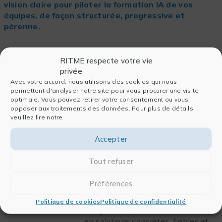
vision claire pour piloter la formation IA de vos
équipes, de façon structurée, progressive et
pérenne.
RITME respecte votre vie
privée
Avec votre accord, nous utilisons des cookies qui nous
permettent d'analyser notre site pour vous procurer une visite
optimale. Vous pouvez retirer votre consentement ou vous
opposer aux traitements des données. Pour plus de détails,
ACCOMPAGNEMENT IA POUR
veuillez lire notre
LES SCIENTIFIQUES
Accepter
Vous souhaitez intégrer
durablement l’IA dans vos
Tout refuser
pratiques scientifiques ?
Découvrez
EFFISCIANCE
, notre
Préférences
offre d’accompagnement globale
combinant
Conseil
,
Formation
et
Politique de cookies
Politique de confidentialité
Intégration
pour transformer l’IA
en solutions concrètes, fiables et