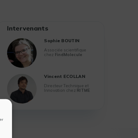
Intervenants
Sophie BOUTIN
Associée scientifique
chez
FindMolecule
Vincent ECOLLAN
Directeur Technique et
Innovation chez
RITME
er