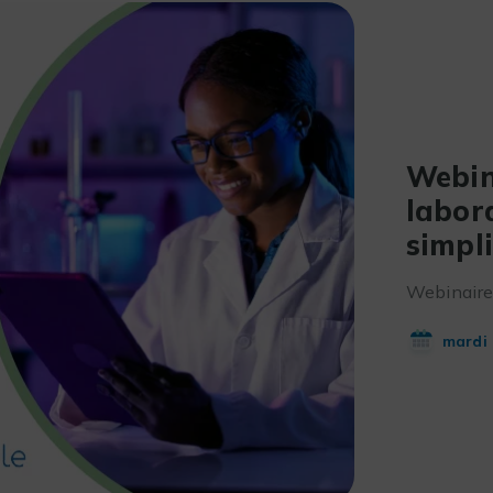
Webin
labor
simpli
Webinaire 
mardi 