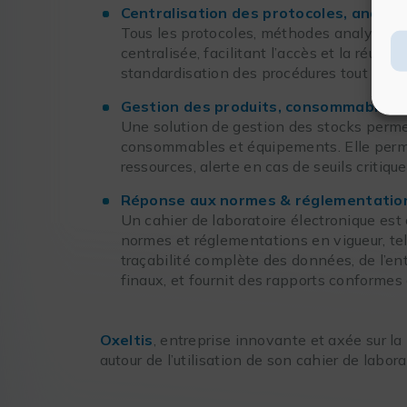
Centralisation des protocoles, analys
Tous les protocoles, méthodes analytique
centralisée, facilitant l’accès et la réuti
standardisation des procédures tout en as
Gestion des produits, consommables 
Une solution de gestion des stocks permet
consommables et équipements. Elle permet
ressources, alerte en cas de seuils critiqu
Réponse aux normes & réglementatio
Un cahier de laboratoire électronique est
normes et réglementations en vigueur, tel
traçabilité complète des données, de l’en
finaux, et fournit des rapports conformes
Oxeltis
, entreprise innovante et axée sur l
autour de l’utilisation de son cahier de labor