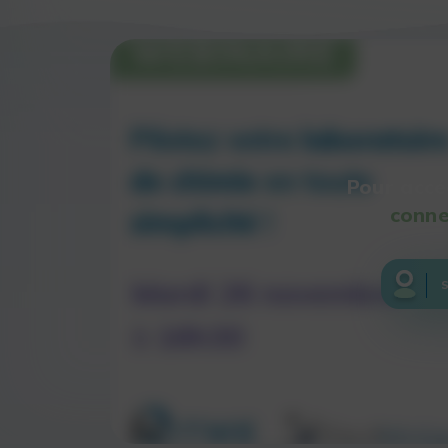
Pour accé
conne