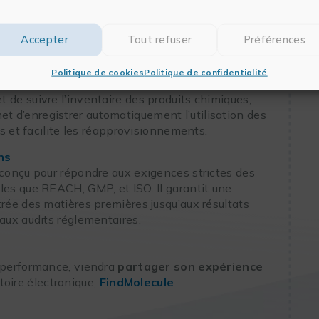
es & résultats
s et résultats peuvent être stockés de manière
Accepter
Tout refuser
Préférences
lisation des données. Cela permet une
surant la traçabilité des modifications apportées.
Politique de cookies
Politique de confidentialité
& équipements
 de suivre l’inventaire des produits chimiques,
 d’enregistrer automatiquement l’utilisation des
es et facilite les réapprovisionnements.
ns
 conçu pour répondre aux exigences strictes des
les que REACH, GMP, et ISO. Il garantit une
trée des matières premières jusqu’aux résultats
 aux audits réglementaires.
a performance, viendra
partager son expérience
atoire électronique,
FindMolecule
.