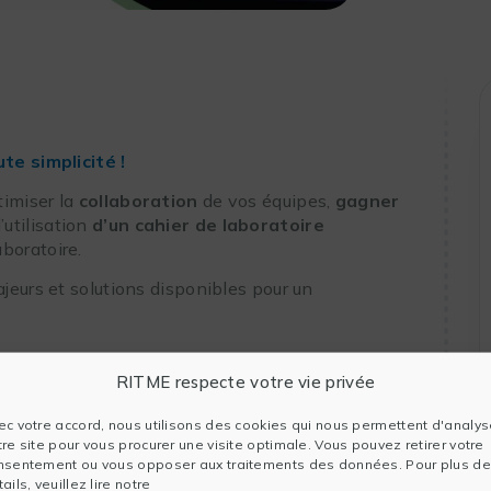
te simplicité !
timiser la
collaboration
de vos équipes,
gagner
 l’utilisation
d’un cahier de laboratoire
boratoire.
jeurs et solutions disponibles pour un
RITME respecte votre vie privée
met de centraliser toutes les étapes des projets de
xpériences. Il permet aux chercheurs de suivre
ec votre accord, nous utilisons des cookies qui nous permettent d'analys
éel, allouer des ressources efficacement et
tre site pour vous procurer une visite optimale. Vous pouvez retirer votre
nsentement ou vous opposer aux traitements des données. Pour plus de
ails, veuillez lire notre