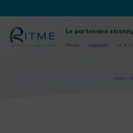
Skip
to
content
Le partenaire straté
Ritme
Logiciels
IA & Sc
Home
W