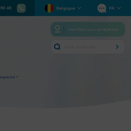
 90 48
Belgique
FR
Identifiez-vous sur MyRitme
mplicité !”