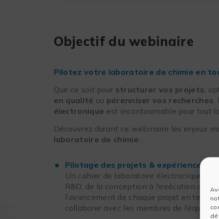
Objectif du webinaire
Pilotez votre laboratoire de chimie en tou
Que ce soit pour
structurer vos projets
, op
en qualité
ou
pérenniser vos recherches
,
électronique
est incontournable pour tout la
Découvrez durant ce webinaire les enjeux ma
laboratoire de chimie
:
Pilotage des projets & expériences
Un cahier de laboratoire électronique per
R&D, de la conception à l’exécution des e
Av
l’avancement de chaque projet en temps r
no
collaborer avec les membres de l’équipe.
co
dét