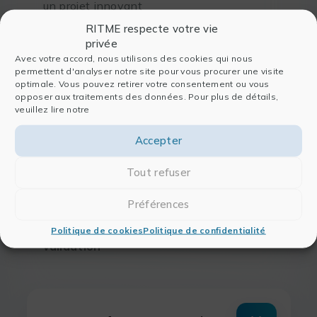
un projet innovant
RITME respecte votre vie
Aboutissement des travaux de R&D,
privée
l’optimisation des procédés et des méthodes de
Avec votre accord, nous utilisons des cookies qui nous
permettent d'analyser notre site pour vous procurer une visite
fabrication est un enjeu majeur, au cœur des
optimale. Vous pouvez retirer votre consentement ou vous
préoccupations des
ingénieurs
. Des méthodes
opposer aux traitements des données. Pour plus de détails,
statistiques à l’amélioration des process qualité,
veuillez lire notre
des outils innovants sont à découvrir à travers
notre offre.
Accepter
Mise en place de
plans d’expériences
Tout refuser
Optimisation des processus de
qualité
et de
fabrication
Préférences
Utilisation d’outils numériques de
réglementation
, de
qualification
et de
Politique de cookies
Politique de confidentialité
validation