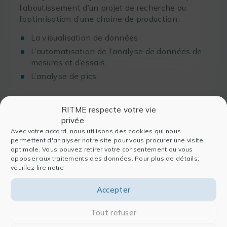
l’aboutissement d’un projet de recherche ou
l’optimisation d’une chaine de production :
La visualisation de données
L’automatisation de l’analyse de données de
mesures et d’essais
L’analyse de pics
Enfin, le développement de logiciels et les
RITME respecte votre vie
métiers de
l’ingénierie
supposent que l’on
privée
s’appuie sur une infrastructure et des
outils de
Avec votre accord, nous utilisons des cookies qui nous
développement
adaptés et performants :
permettent d'analyser notre site pour vous procurer une visite
optimale. Vous pouvez retirer votre consentement ou vous
Solutions de développement de code C, C++,
opposer aux traitements des données. Pour plus de détails,
Fortran…
veuillez lire notre
Accepter
Tout refuser
Ces recettes s’harmonisent