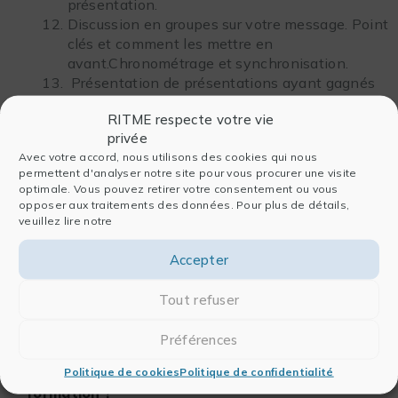
présentation.
Discussion en groupes sur votre message. Point
clés et comment les mettre en
avant.Chronométrage et synchronisation.
Présentation de présentations ayant gagnés
des prix.
RITME respecte votre vie
Chaque stagiaire donne sa présentation au
privée
moins deux fois.
Avec votre accord, nous utilisons des cookies qui nous
permettent d'analyser notre site pour vous procurer une visite
optimale. Vous pouvez retirer votre consentement ou vous
TÉLÉCHARGER LE PROGRAMME COMPLET
opposer aux traitements des données. Pour plus de détails,
veuillez lire notre
Accepter
Tout refuser
Préférences
Vous recherchez des informations sur une
Politique de cookies
Politique de confidentialité
formation ?