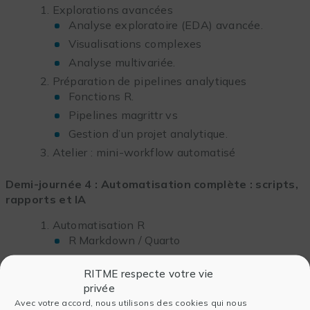
Explorations avancées
Analyse exploratoire (EDA) avancée.
Visualisations complexes
Analyse multivariée.
Préparation de pipelines analytiques
Fonctions R.
Pipelines magrittr vs
Gestion d’un projet analytique.
Atelier : mini-workflow automatisé
Demi-journée 4 :
Automatisation complète : scripts,
rapports et IA
Automatisation R
R Markdown / Quarto
Automatisation via IA
Génération de scripts pour des tâches
RITME respecte votre vie
privée
répétitives (préparation des données, tests
statistiques, visualisations).
Avec votre accord, nous utilisons des cookies qui nous