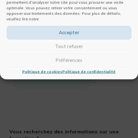
permettent d'analyser notre site pour vous procurer une visite
Assistance IA
optimale. Vous pouvez retirer votre consentement ou vous
Atelier final
opposer aux traitements des données. Pour plus de détails,
veuillez lire notre
Création d’un workflow complet :
importation, nettoyage, analyse,
Accepter
visualisation, et exportation.
Sollicitation d’une IA générative pour
Tout refuser
optimiser et automatiser certaines étapes.
Préférences
TÉLÉCHARGER LE PROGRAMME COMPLET
Politique de cookies
Politique de confidentialité
Vous recherchez des informations sur une