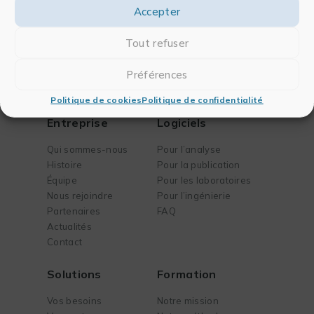
Accepter
Tout refuser
Préférences
Politique de cookies
Politique de confidentialité
Entreprise
Logiciels
Qui sommes-nous
Pour l’analyse
Histoire
Pour la publication
Équipe
Pour les laboratoires
Nous rejoindre
Pour l’ingénierie
Partenaires
FAQ
Actualités
Contact
Solutions
Formation
Vos besoins
Notre mission