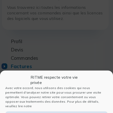
Vous trouverez ici toutes les informations
concernant vos commandes ainsi que les licences
des logiciels que vous utilisez.
Profil
Devis
Commandes
Factures
Licences
RITME respecte votre vie
privée
Gestionnaires de licence
Avec votre accord, nous utilisons des cookies qui nous
Utilisateurs
permettent d'analyser notre site pour vous procurer une visite
optimale. Vous pouvez retirer votre consentement ou vous
opposer aux traitements des données. Pour plus de détails,
veuillez lire notre