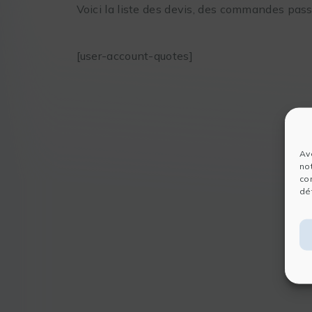
Voici la liste des devis, des commandes pass
[user-account-quotes]
Av
no
co
dét