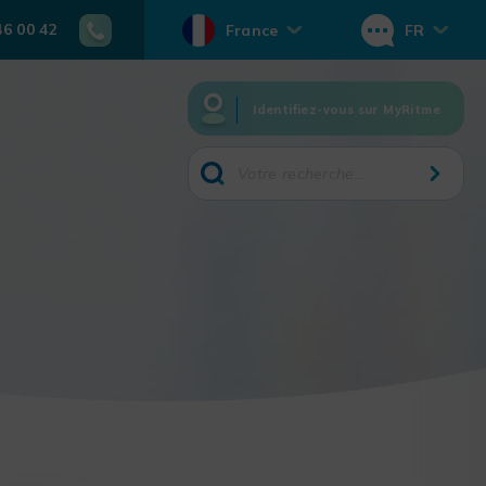
46 00 42
France
FR
Identifiez-vous sur MyRitme