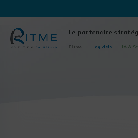
Skip
to
content
Le partenaire straté
Ritme
Logiciels
IA & Sc