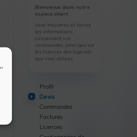
Bienvenue dans votre
espace client
Vous trouverez ici toutes
les informations
concernant vos
commandes, ainsi que sur
les licences des logiciels
que vous utilisez.
er
Profil
Devis
Commandes
Factures
Licences
Gestionnaires de