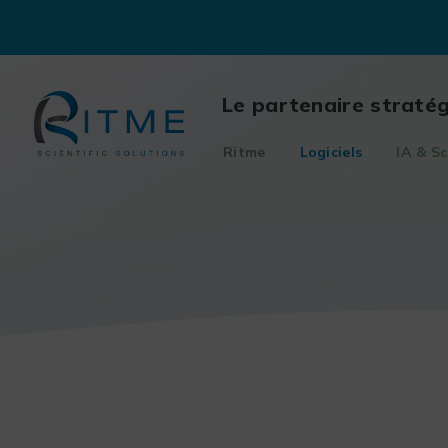
Skip
to
content
Le partenaire straté
Ritme
Logiciels
IA & Sc