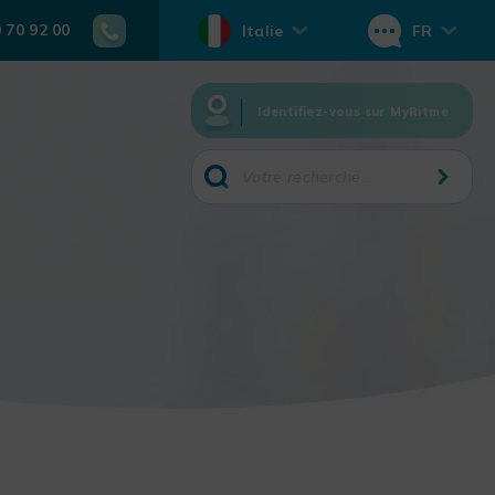
0 70 92 00
Italie
FR
Identifiez-vous sur MyRitme