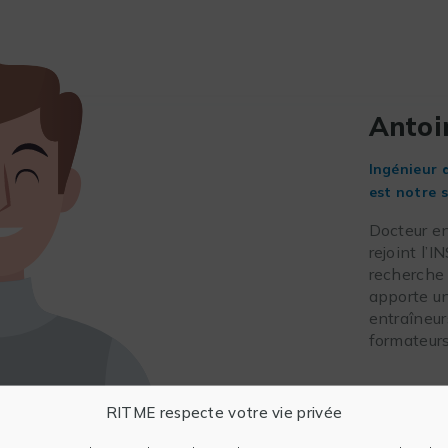
Antoi
Ingénieur 
est notre s
Docteur en
rejoint l’
recherche 
apporte un
entraîneur
formateurs
RITME respecte votre vie privée