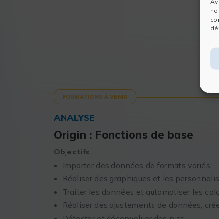
Av
no
co
dét
FORMATIONS À VENIR
ANALYSE
Origin : Fonctions de base
Objectifs
Importer des données de formats variés
Réaliser des graphiques et les personnalis
Traiter les données et automatiser les calc
Réaliser des ajustements de données, crée
Détecter et déconvoluer des pics