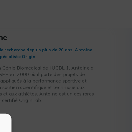
ne
de recherche depuis plus de 20 ans, Antoine
pécialiste Origin
 Génie Biomédical de l’UCBL 1, Antoine a
INSEP en 2000 où il porte des projets de
appliqués à la performance sportive et
 soutien scientifique et technique aux
s et aux athlètes. Antoine est un des rares
 certifié OriginLab.