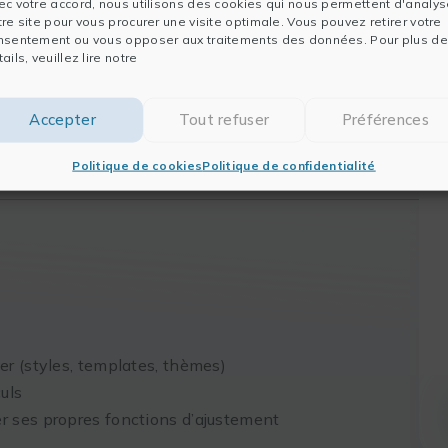
ec votre accord, nous utilisons des cookies qui nous permettent d'analys
tre site pour vous procurer une visite optimale. Vous pouvez retirer votre
nsentement ou vous opposer aux traitements des données. Pour plus de
ails, veuillez lire notre
Accepter
Tout refuser
Préférences
Politique de cookies
Politique de confidentialité
er (styles, templates, thèmes)
uls
r ses propres fonctions d’ajustement