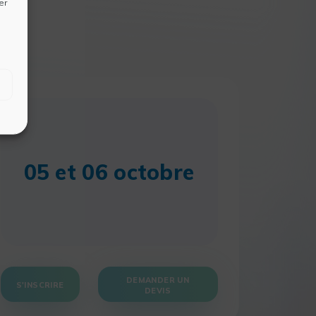
er
05 et 06 octobre
DEMANDER UN
S'INSCRIRE
DEVIS