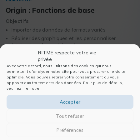
Origin : Fonctions de base
Objectifs
Importer des données de formats variés
Réaliser des graphiques et les personnaliser
(styles, templates, thèmes)
RITME respecte votre vie
Traiter les données et automatiser les calculs
privée
Réaliser des ajustements de données, créer ses
Avec votre accord, nous utilisons des cookies qui nous
propres fonctions d’ajustement
permettent d'analyser notre site pour vous procurer une visite
Détecter et déconvoluer des pics
optimale. Vous pouvez retirer votre consentement ou vous
opposer aux traitements des données. Pour plus de détails,
veuillez lire notre
Accepter
05 et 06 octobre
Tout refuser
Préférences