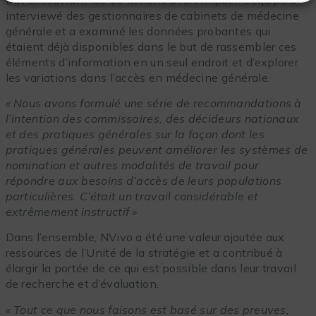
interviewé des gestionnaires de cabinets de médecine
générale et a examiné les données probantes qui
étaient déjà disponibles dans le but de rassembler ces
éléments d’information en un seul endroit et d’explorer
les variations dans l’accès en médecine générale.
« Nous avons formulé une série de recommandations à
l’intention des commissaires, des décideurs nationaux
et des pratiques générales sur la façon dont les
pratiques générales peuvent améliorer les systèmes de
nomination et autres modalités de travail pour
répondre aux besoins d’accès de leurs populations
particulières. C’était un travail considérable et
extrêmement instructif »
Dans l’ensemble, NVivo a été une valeur ajoutée aux
ressources de l’Unité de la stratégie et a contribué à
élargir la portée de ce qui est possible dans leur travail
de recherche et d’évaluation.
« Tout ce que nous faisons est basé sur des preuves,