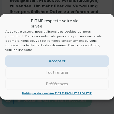
(Neuigkeiten, Produkte, Veranstaltungen)
zu senden. Um mehr über die Verwaltung
Ihrer persönlichen Daten zu erfahren und
um Ihre Rechte auszuüben, laden wir Sie
RITME respecte votre vie
ein, unsere
Datenschutzerklärung
zu lesen.
privée
Avec votre accord, nous utilisons des cookies qui nous
permettent d'analyser notre site pour vous procurer une visite
MEINE ANFRAGE SENDEN
optimale. Vous pouvez retirer votre consentement ou vous
opposer aux traitements des données. Pour plus de détails,
veuillez lire notre
Accepter
Tout refuser
Préférences
Politique de cookies
DATENSCHUTZPOLITIK
ENTDECKEN SIE ALLE UNSERE SCHULUNGEN