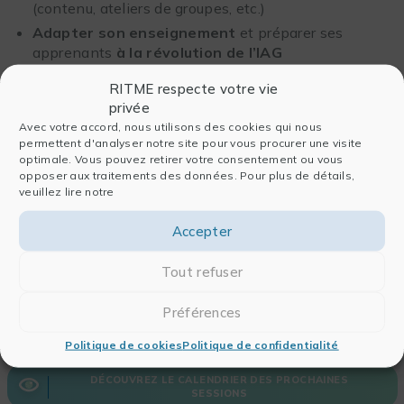
(contenu, ateliers de groupes, etc.)
Adapter son enseignement
et préparer ses
apprenants
à la révolution de l’IAG
RITME respecte votre vie
privée
Avec votre accord, nous utilisons des cookies qui nous
permettent d'analyser notre site pour vous procurer une visite
01 et 08 octobre
optimale. Vous pouvez retirer votre consentement ou vous
opposer aux traitements des données. Pour plus de détails,
veuillez lire notre
Accepter
Tout refuser
S'INSCRIRE
DEMANDER UN DEVIS
Préférences
Politique de cookies
Politique de confidentialité
DÉCOUVREZ LE CALENDRIER DES PROCHAINES
SESSIONS