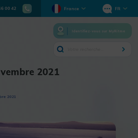
46 00 42
France
FR
Identifiez-vous sur MyRitme
novembre 2021
bre 2021