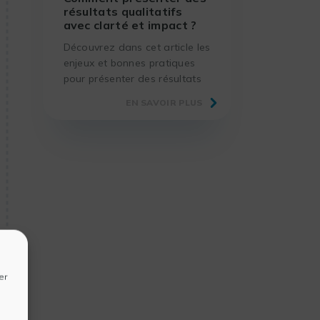
résultats qualitatifs
avec clarté et impact ?
Découvrez dans cet article les
enjeux et bonnes pratiques
pour présenter des résultats
qualitatifs, grâce à des
EN SAVOIR PLUS
méthodes éprouvées et des
outils adaptés.
er