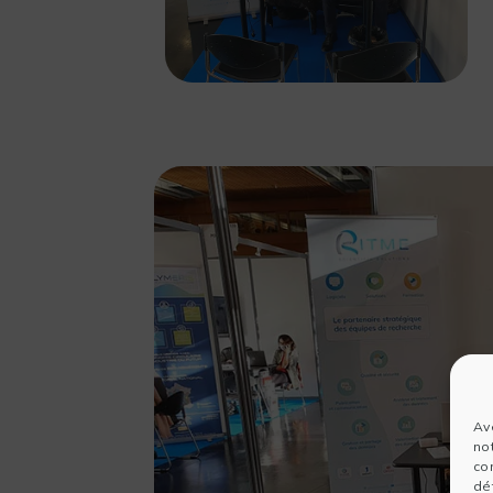
Av
no
co
dét