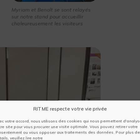
Myriam et Benoît se sont relayés
sur notre stand pour accueillir
chaleureusement les visiteurs
RITME respecte votre vie privée
ec votre accord, nous utilisons des cookies qui nous permettent d'analys
tre site pour vous procurer une visite optimale. Vous pouvez retirer votre
nsentement ou vous opposer aux traitements des données. Pour plus de
ails, veuillez lire notre