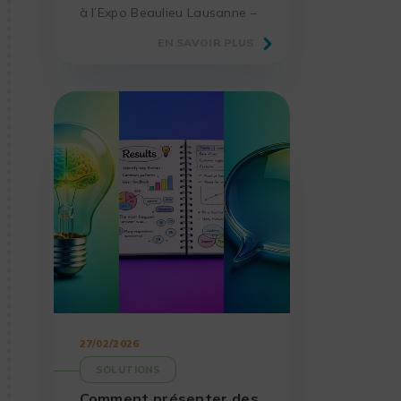
à l’Expo Beaulieu Lausanne –
Hall 36, le rendez-vous
EN SAVOIR PLUS
incontournable des
laboratoires et acteurs de la
science.
27/02/2026
SOLUTIONS
Comment présenter des