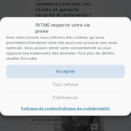
comment contrôler vos
stocks et garantir
sécurité & conformité ?
Brightlands Chemelot Campus
RITME respecte votre vie
(BCC) est un vaste campus
privée
industriel européen situé aux
Avec votre accord, nous utilisons des cookies qui nous
permettent d'analyser notre site pour vous procurer une visite
Pays-Bas. Rassemblant une
EN SAVOIR PLUS
optimale. Vous pouvez retirer votre consentement ou vous
trentaine d’acteurs, le
opposer aux traitements des données. Pour plus de détails,
Campus a choisi de travailler
veuillez lire notre
avec RITME pour mettre en
œuvre FindMolecule.
Accepter
Tout refuser
Préférences
Politique de cookies
Politique de confidentialité