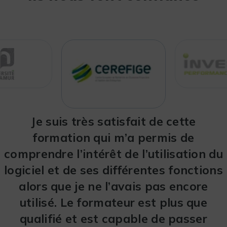
Cette formation est à la portée de
Je suis très satisfait de cette
tous. Il est possible d’échanger
formation qui m’a permis de
comprendre l’intérêt de l’utilisation du
facilement sur les difficultés
logiciel et de ses différentes fonctions
rencontrées ou en cas de questions.
Le rythme de la formation est très
alors que je ne l’avais pas encore
bien (ni trop lent ni trop rapide). La
utilisé. Le formateur est plus que
personne qui nous a fait la formation
qualifié et est capable de passer