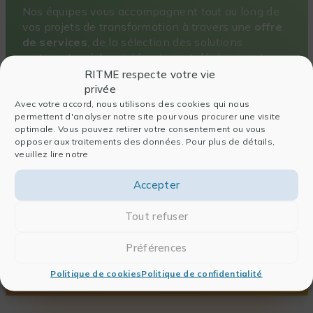
Nos équipes vous accompagnent tout au long de
vos projets de transformation à travers une
offre
de services
, de la sélection des solutions
pertinentes, à leur intégration et déploiement.
RITME respecte votre vie
DÉCOUVRIR
privée
Avec votre accord, nous utilisons des cookies qui nous
permettent d'analyser notre site pour vous procurer une visite
optimale. Vous pouvez retirer votre consentement ou vous
opposer aux traitements des données. Pour plus de détails,
veuillez lire notre
Une offre de formation pointue et sur-
mesure
Accepter
Organisme agréé de formation continue,
RITME
Tout refuser
Academy
accompagne vos équipes de recherche
dans leur montée en compétences pour faire face
Préférences
aux enjeux de demain.
Politique de cookies
Politique de confidentialité
DÉCOUVRIR